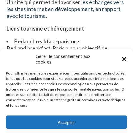
Un site qui permet de favoriser
les échanges vers
les sites internet en développement, en rapport
avec le tourisme.
Liens tourisme et hébergement
Bedandbreakfast-paris.org
Bed and breakfast Paris a pour objectif de
faciliter l’échange d’informations sur les
Gérer le consentement aux
chambres d’hôtes à Paris
cookies
Pour offrir les meilleures expériences, nous utilisons des technologies
Bien d’autres sites mériteraient d’établir des liens
telles que les cookies pour stocker et/ou accéder aux informations des
pour favoriser la notoriété. Nous mettrons
appareils. Le fait de consentir à ces technologies nous permettra de
bientôt en ligne d’autres liens qui méritent le
traiter des données telles que le comportement de navigation ou les ID
détour,
certains en lien avec le tourisme
et
les
uniques sur ce site. Le fait de ne pas consentir ou de retirer son
consentement peut avoir un effet négatif sur certaines caractéristiques
hébergements touristiques
, d’autres en lien avec
et fonctions.
les photographies nature, city, ou artistiques de
France.
Accepter