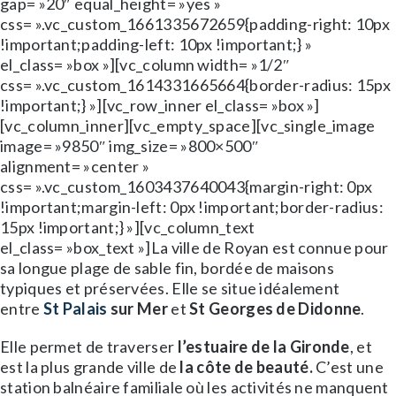
gap= »20″ equal_height= »yes »
css= ».vc_custom_1661335672659{padding-right: 10px
!important;padding-left: 10px !important;} »
el_class= »box »][vc_column width= »1/2″
css= ».vc_custom_1614331665664{border-radius: 15px
!important;} »][vc_row_inner el_class= »box »]
[vc_column_inner][vc_empty_space][vc_single_image
image= »9850″ img_size= »800×500″
alignment= »center »
css= ».vc_custom_1603437640043{margin-right: 0px
!important;margin-left: 0px !important;border-radius:
15px !important;} »][vc_column_text
el_class= »box_text »]La ville de Royan est connue pour
sa longue plage de sable fin, bordée de maisons
typiques et préservées. Elle se situe idéalement
entre
St Palais
sur Mer
et
St Georges de Didonne
.
Elle permet de traverser
l’estuaire de la Gironde
, et
est la plus grande ville de
la côte de beauté.
C’est une
station balnéaire familiale où les activités ne manquent