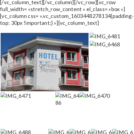
[/vc_column_text][/vc_column][/vc_row][vc_row
full_width= »stretch_row_content » el_class= »box »]
[vc_column css= ».vc_custom_1603448278134{padding-
top: 30px !important;} »][vc_column_text]