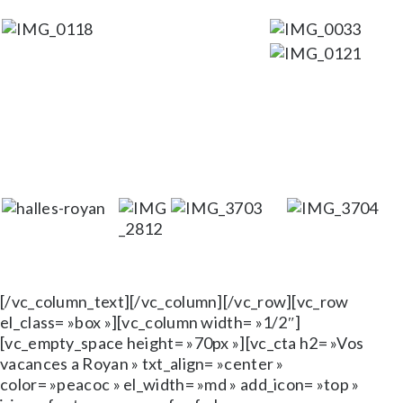
[/vc_column_text][/vc_column][/vc_row][vc_row
el_class= »box »][vc_column width= »1/2″]
[vc_empty_space height= »70px »][vc_cta h2= »Vos
vacances a Royan » txt_align= »center »
color= »peacoc » el_width= »md » add_icon= »top »