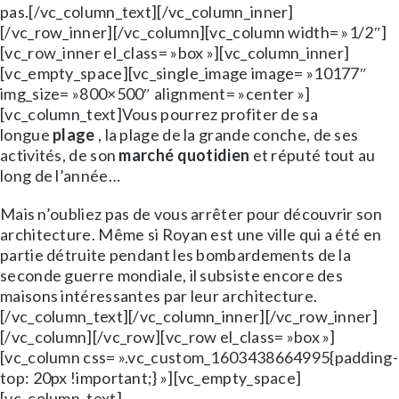
pas.[/vc_column_text][/vc_column_inner]
[/vc_row_inner][/vc_column][vc_column width= »1/2″]
[vc_row_inner el_class= »box »][vc_column_inner]
[vc_empty_space][vc_single_image image= »10177″
img_size= »800×500″ alignment= »center »]
[vc_column_text]Vous pourrez profiter de sa
longue
plage
, la plage de la grande conche, de ses
activités, de son
marché quotidien
et réputé tout au
long de l’année…
Mais n’oubliez pas de vous arrêter pour découvrir son
architecture. Même si Royan est une ville qui a été en
partie détruite pendant les bombardements de la
seconde guerre mondiale, il subsiste encore des
maisons intéressantes par leur architecture.
[/vc_column_text][/vc_column_inner][/vc_row_inner]
[/vc_column][/vc_row][vc_row el_class= »box »]
[vc_column css= ».vc_custom_1603438664995{padding-
top: 20px !important;} »][vc_empty_space]
[vc_column_text]