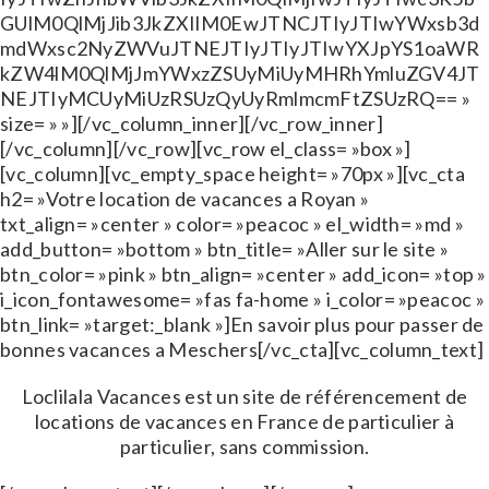
GUlM0QlMjJib3JkZXIlM0EwJTNCJTIyJTIwYWxsb3d
mdWxsc2NyZWVuJTNEJTIyJTIyJTIwYXJpYS1oaWR
kZW4lM0QlMjJmYWxzZSUyMiUyMHRhYmluZGV4JT
NEJTIyMCUyMiUzRSUzQyUyRmlmcmFtZSUzRQ== »
size= » »][/vc_column_inner][/vc_row_inner]
[/vc_column][/vc_row][vc_row el_class= »box »]
[vc_column][vc_empty_space height= »70px »][vc_cta
h2= »Votre location de vacances a Royan »
txt_align= »center » color= »peacoc » el_width= »md »
add_button= »bottom » btn_title= »Aller sur le site »
btn_color= »pink » btn_align= »center » add_icon= »top »
i_icon_fontawesome= »fas fa-home » i_color= »peacoc »
btn_link= »target:_blank »]En savoir plus pour passer de
bonnes vacances a Meschers[/vc_cta][vc_column_text]
Loclilala Vacances est un site de référencement de
locations de vacances en France de particulier à
particulier, sans commission.