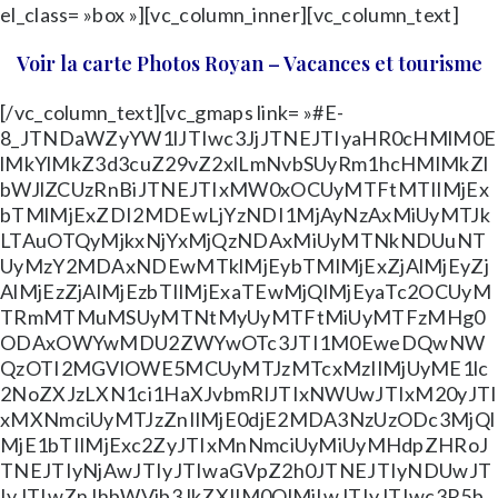
el_class= »box »][vc_column_inner][vc_column_text]
Voir la carte Photos Royan – Vacances et tourisme
[/vc_column_text][vc_gmaps link= »#E-
8_JTNDaWZyYW1lJTIwc3JjJTNEJTIyaHR0cHMlM0E
lMkYlMkZ3d3cuZ29vZ2xlLmNvbSUyRm1hcHMlMkZl
bWJlZCUzRnBiJTNEJTIxMW0xOCUyMTFtMTIlMjEx
bTMlMjExZDI2MDEwLjYzNDI1MjAyNzAxMiUyMTJk
LTAuOTQyMjkxNjYxMjQzNDAxMiUyMTNkNDUuNT
UyMzY2MDAxNDEwMTklMjEybTMlMjExZjAlMjEyZj
AlMjEzZjAlMjEzbTIlMjExaTEwMjQlMjEyaTc2OCUyM
TRmMTMuMSUyMTNtMyUyMTFtMiUyMTFzMHg0
ODAxOWYwMDU2ZWYwOTc3JTI1M0EweDQwNW
QzOTI2MGVlOWE5MCUyMTJzMTcxMzIlMjUyME1lc
2NoZXJzLXN1ci1HaXJvbmRlJTIxNWUwJTIxM20yJTI
xMXNmciUyMTJzZnIlMjE0djE2MDA3NzUzODc3MjQl
MjE1bTIlMjExc2ZyJTIxMnNmciUyMiUyMHdpZHRoJ
TNEJTIyNjAwJTIyJTIwaGVpZ2h0JTNEJTIyNDUwJT
IyJTIwZnJhbWVib3JkZXIlM0QlMjIwJTIyJTIwc3R5b