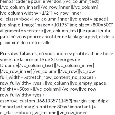
l’embarcadère pour le Verdon.[/vc_column_text]
[/vc_column_inner][/vc_row_inner][/vc_column]
[vc_column width= »1/2″][vc_row_inner
el_class= »box »][vc_column_inner][vc_empty_space]
[vc_single_image image= »10195″ img_size= »800×500″
alignment= »center »][vc_column_text]
Le quartier du
parc
où vous pourrez profiter de la plage à pied, et de la
proximité du centre-ville
Près des falaises
, où vous pourrez profitez d’une belle
vue et de la proximité de St Georges de
Didonne[/vc_column_text][/vc_column_inner]
[/vc_row_inner][/vc_column][/vc_row][vc_row
full_width= »stretch_row_content_no_spaces »
row_fullwidth= »yes »][vc_column][vc_empty_space
height= »50px »][/vc_column][/vc_row][vc_row
row_fullwidth= »yes »
css= ».vc_custom_1661335711453{margin-top: 64px
!important;margin-bottom: 80px !important;} »
el_class= »box »][vc_column][vc_row_inner