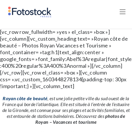
[vc_row row_fullwidth= »yes » el_class= »box »]
[vc_column][vc_custom_heading text= »Royan côte de
beauté – Photos Royan Vacances et Tourisme »
font_container= »tag:h1|text_align:center »
google_fonts= »font_family:Abel%3Aregular|font_style
:400%20regular%3A400%3Anormal »][/vc_column]
[/vc_row][vc_row el_class= »box »][vc_column
css= ».vc_custom_1603448278134{padding-top: 30px
!important;} »][vc_column_text]
Royan côte de beauté
, est une jolie petite ville du sud ouest de la
France qui borde l’atlantique. Elle est située à l’entrée de l’estuaire
de la Gironde, est connue pour ses plages et activités familiales, et
est entourée de stations balnéaires. Découvrez des
photos de
Royan – Vacances et tourisme