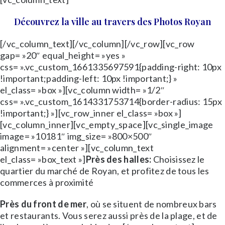
Découvrez la ville au travers des Photos Royan
[/vc_column_text][/vc_column][/vc_row][vc_row
gap= »20″ equal_height= »yes »
css= ».vc_custom_1661335697591{padding-right: 10px
!important;padding-left: 10px !important;} »
el_class= »box »][vc_column width= »1/2″
css= ».vc_custom_1614331753714{border-radius: 15px
!important;} »][vc_row_inner el_class= »box »]
[vc_column_inner][vc_empty_space][vc_single_image
image= »10181″ img_size= »800×500″
alignment= »center »][vc_column_text
el_class= »box_text »]
Près des halles:
Choisissez le
quartier du marché de Royan, et profitez de tous les
commerces à proximité
Près du front de mer
, où se situent de nombreux bars
et restaurants. Vous serez aussi près de la plage, et de