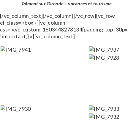
Talmont sur Gironde – vacances et tourisme
[/vc_column_text][/vc_column][/vc_row][vc_row
el_class= »box »][vc_column
css= ».vc_custom_1603448278134{padding-top: 30px
!important;} »][vc_column_text]