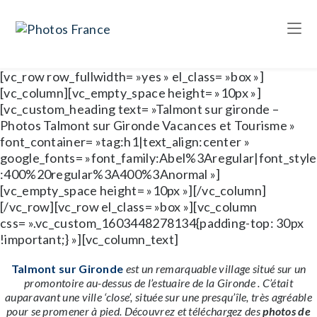
[vc_row row_fullwidth= »yes » el_class= »box »]
[vc_column][vc_empty_space height= »10px »]
[vc_custom_heading text= »Talmont sur gironde –
Photos Talmont sur Gironde Vacances et Tourisme »
font_container= »tag:h1|text_align:center »
google_fonts= »font_family:Abel%3Aregular|font_style
:400%20regular%3A400%3Anormal »]
[vc_empty_space height= »10px »][/vc_column]
[/vc_row][vc_row el_class= »box »][vc_column
css= ».vc_custom_1603448278134{padding-top: 30px
!important;} »][vc_column_text]
Talmont sur Gironde
est un remarquable village situé sur un
promontoire au-dessus de l’estuaire de la Gironde .
C’était
auparavant une ville ‘close’, située sur une presqu’île, très agréable
pour se promener à pied. Découvrez et téléchargez des
photos de