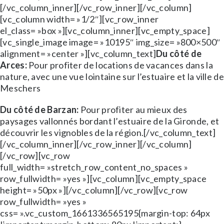
[/vc_column_inner][/vc_row_inner][/vc_column]
[vc_column width= »1/2″][vc_row_inner
el_class= »box »][vc_column_inner][vc_empty_space]
[vc_single_image image= »10195″ img_size= »800×500″
alignment= »center »][vc_column_text]
Du côté de
Arces:
Pour profiter de locations de vacances dans la
nature, avec une vue lointaine sur l’estuaire et la ville de
Meschers
Du côté de Barzan:
Pour profiter au mieux des
paysages vallonnés bordant l’estuaire de la Gironde, et
découvrir les vignobles de la région.[/vc_column_text]
[/vc_column_inner][/vc_row_inner][/vc_column]
[/vc_row][vc_row
full_width= »stretch_row_content_no_spaces »
row_fullwidth= »yes »][vc_column][vc_empty_space
height= »50px »][/vc_column][/vc_row][vc_row
row_fullwidth= »yes »
css= ».vc_custom_1661336565195{margin-top: 64px