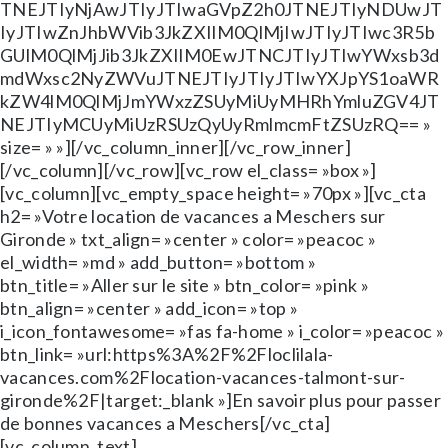
TNEJTIyNjAwJTIyJTIwaGVpZ2h0JTNEJTIyNDUwJT
IyJTIwZnJhbWVib3JkZXIlM0QlMjIwJTIyJTIwc3R5b
GUlM0QlMjJib3JkZXIlM0EwJTNCJTIyJTIwYWxsb3d
mdWxsc2NyZWVuJTNEJTIyJTIyJTIwYXJpYS1oaWR
kZW4lM0QlMjJmYWxzZSUyMiUyMHRhYmluZGV4JT
NEJTIyMCUyMiUzRSUzQyUyRmlmcmFtZSUzRQ== »
size= » »][/vc_column_inner][/vc_row_inner]
[/vc_column][/vc_row][vc_row el_class= »box »]
[vc_column][vc_empty_space height= »70px »][vc_cta
h2= »Votre location de vacances a Meschers sur
Gironde » txt_align= »center » color= »peacoc »
el_width= »md » add_button= »bottom »
btn_title= »Aller sur le site » btn_color= »pink »
btn_align= »center » add_icon= »top »
i_icon_fontawesome= »fas fa-home » i_color= »peacoc »
btn_link= »url:https%3A%2F%2Floclilala-
vacances.com%2Flocation-vacances-talmont-sur-
gironde%2F|target:_blank »]En savoir plus pour passer
de bonnes vacances a Meschers[/vc_cta]
[vc_column_text]