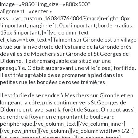
image= »9850″ img_size= »800×500″
alignment= »center »
css= ».vc_custom_1603437640043{margin-right: 0px
!important;margin-left: 0px !important;border-radius:
15px !important;} »][vc_column_text
el_class= »box_text »]Talmont sur Gironde est un village
situé sur la rive droite de l’estuaire de la Gironde près
des villes de Meschers sur Gironde et St Georges de
Didonne. Il est remarquable car situé sur une
presqu’île. C’était auparavant une ville ‘close’, fortifiée.
Il est très agréable de se promener à pied dans les
petites ruelles bordées de roses trémières.
Il est facile de se rendre à Meschers sur Gironde et en
longeant la côte, puis continuer vers St Georges de
Didonne en traversant la forêt de Suzac. On peut aussi
se rendre à Royan en empruntant le boulevard
périphérique.[/vc_column_text][/vc_column_inner]
[/vc_row_inner][/vc_column][vc_column width= »1/2″]
[vc_row_inner el_class= »box »][vc_column_inner]