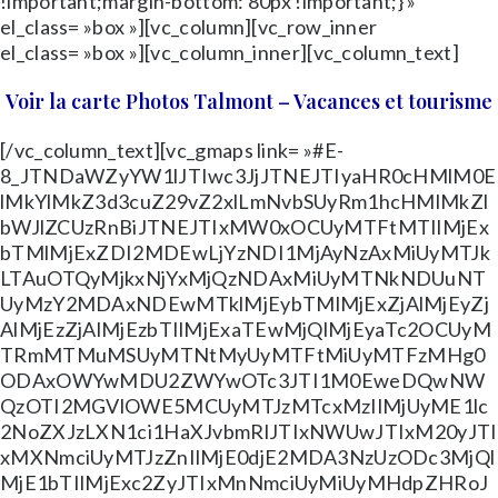
!important;margin-bottom: 80px !important;} »
el_class= »box »][vc_column][vc_row_inner
el_class= »box »][vc_column_inner][vc_column_text]
Voir la carte Photos Talmont – Vacances et tourisme
[/vc_column_text][vc_gmaps link= »#E-
8_JTNDaWZyYW1lJTIwc3JjJTNEJTIyaHR0cHMlM0E
lMkYlMkZ3d3cuZ29vZ2xlLmNvbSUyRm1hcHMlMkZl
bWJlZCUzRnBiJTNEJTIxMW0xOCUyMTFtMTIlMjEx
bTMlMjExZDI2MDEwLjYzNDI1MjAyNzAxMiUyMTJk
LTAuOTQyMjkxNjYxMjQzNDAxMiUyMTNkNDUuNT
UyMzY2MDAxNDEwMTklMjEybTMlMjExZjAlMjEyZj
AlMjEzZjAlMjEzbTIlMjExaTEwMjQlMjEyaTc2OCUyM
TRmMTMuMSUyMTNtMyUyMTFtMiUyMTFzMHg0
ODAxOWYwMDU2ZWYwOTc3JTI1M0EweDQwNW
QzOTI2MGVlOWE5MCUyMTJzMTcxMzIlMjUyME1lc
2NoZXJzLXN1ci1HaXJvbmRlJTIxNWUwJTIxM20yJTI
xMXNmciUyMTJzZnIlMjE0djE2MDA3NzUzODc3MjQl
MjE1bTIlMjExc2ZyJTIxMnNmciUyMiUyMHdpZHRoJ