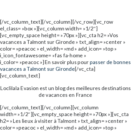
[/vc_column_text][/vc_column][/vc_row][vc_row
el_class= »box »][vc_column width= »1/2″]
[vc_empty_space height= »70px »][vc_cta h2= »Vos
vacances a Talmont sur Gironde » txt_align= »center »
color= »peacoc » el_width= »md » add_icon= »top »
i_icon_fontawesome= »fas fa-home »
i_color= »peacoc »]En savoir plus pour
passer de bonnes
vacances a Talmont sur Gironde
[/vc_cta]
[vc_column_text]
Loclilala Evasion est un blog des meilleures destinations
de vacances en France
[/vc_column_text][/vc_column][vc_column
width= »1/2″][vc_empty_space height= »70px »][vc_cta
h2= »Les lieux à visiter à Talmont » txt_align= »center »
color= »peacoc » el_width= »md » add_icon= »top »