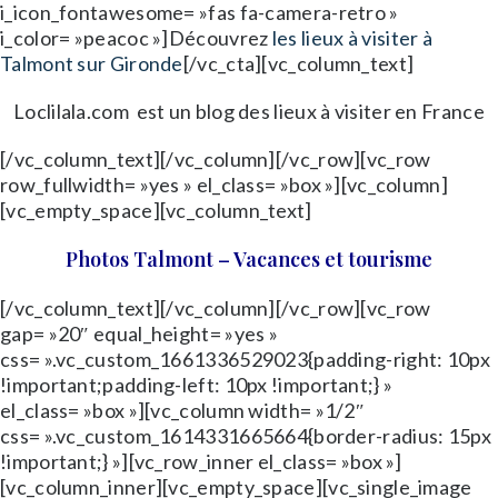
i_icon_fontawesome= »fas fa-camera-retro »
i_color= »peacoc »]Découvrez
les lieux à visiter à
Talmont sur Gironde
[/vc_cta][vc_column_text]
Loclilala.com est un blog des lieux à visiter en France
[/vc_column_text][/vc_column][/vc_row][vc_row
row_fullwidth= »yes » el_class= »box »][vc_column]
[vc_empty_space][vc_column_text]
Photos Talmont – Vacances et tourisme
[/vc_column_text][/vc_column][/vc_row][vc_row
gap= »20″ equal_height= »yes »
css= ».vc_custom_1661336529023{padding-right: 10px
!important;padding-left: 10px !important;} »
el_class= »box »][vc_column width= »1/2″
css= ».vc_custom_1614331665664{border-radius: 15px
!important;} »][vc_row_inner el_class= »box »]
[vc_column_inner][vc_empty_space][vc_single_image