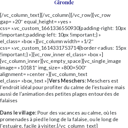
Gironde
[/vc_column_text][/vc_column][/vc_row][vc_row
gap= »20″ equal_height= »yes »
css= ».vc_custom_1661336550930{padding-right: 10px
!important;padding-left: 10px !important;} »
el_class= »box »][vc_column width= »1/2″
css= ».vc_custom_1614331753714{border-radius: 15px
!important;} »][vc_row_inner el_class= »box »]
[vc_column_inner][vc_empty_space][vc_single_image
image= »10181″ img_size= »800×500″
alignment= »center »][vc_column_text
el_class= »box_text »]
Vers Meschers:
Meschers est
l’endroit idéal pour profiter du calme de l’estuaire mais
aussi de l’animation des petites plages entourées de
falaises
Dans le village:
Pour des vacances au calme, où les
promenades à pied le long de la falaise, ou le long de
l’estuaire, facile à visiter.[/vc_column_text]