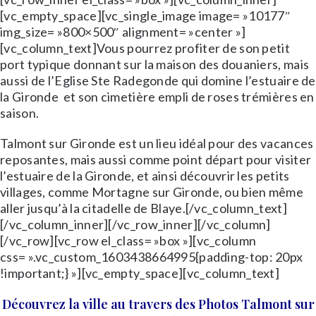
[vc_empty_space][vc_single_image image= »10177″
img_size= »800×500″ alignment= »center »]
[vc_column_text]Vous pourrez profiter de son petit
port typique donnant sur la maison des douaniers, mais
aussi de l’Eglise Ste Radegonde qui domine l’estuaire de
la Gironde et son cimetière empli de roses trémières en
saison.
Talmont sur Gironde est un lieu idéal pour des vacances
reposantes, mais aussi comme point départ pour visiter
l’estuaire de la Gironde, et ainsi découvrir les petits
villages, comme Mortagne sur Gironde, ou bien même
aller jusqu’à la citadelle de Blaye.[/vc_column_text]
[/vc_column_inner][/vc_row_inner][/vc_column]
[/vc_row][vc_row el_class= »box »][vc_column
css= ».vc_custom_1603438664995{padding-top: 20px
!important;} »][vc_empty_space][vc_column_text]
Découvrez la ville au travers des Photos Talmont sur