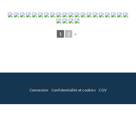
1
2
►
Copyright © France-Fotostock.com 2019-2023 - Tous droits réservés -
Connexion
-
Confidentialité et cookies
-
CGV